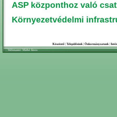
ASP központhoz való csat
Környezetvédelmi infrastr
Köszöntő
|
Településünk
|
Önkormányzatunk
|
Inté
Webmaster: Máthé János