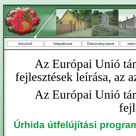
Köszöntő
Településünk
Önkormányzatunk
Intéz
Az Európai Unió tá
fejlesztések leírása, az
Az Európai Unió tá
fej
Úrhida útfelújítási progra