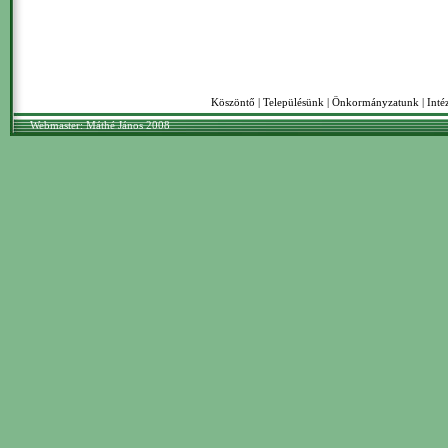
Köszöntő
|
Településünk
|
Önkormányzatunk
|
Int
Webmaster: Máthé János 2008