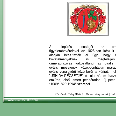
A település pecsétjét az említ
figyelembevételével az 1826-ban készült
alapján készítették el úgy, hogy
követelményeknek is megfelelj
címerábrázolás változatlanul az ovális
ovális mezejének középpontjában marad
ovális vonalgyűrű közé kerül a körirat, me
"ÚRHIDA PECSÉTJE" és alul három évszá
említés, első ismert pecsétadás, új pecs
*1009*1826*1994* szerepel.
Köszöntő
|
Településünk
|
Önkormányzatunk
|
Int
Webmaster: BézéPC 2007