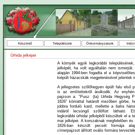
Köszöntő
Településünk
Önkormányzatunk
Intéz
Úrhida jelképei
A környék egyik legkorábbi településének,
jelképét, ha volt egyáltalán nem ismerjük
alapján 1994-ben fogadta el a képviselőtes
kiépült házacskák megjelenésével jelentek m
A jellegzetes szőlőhegyen épült falu első p
is az említettekről árulkodik. Az enyhén
pajzson a: "Pusz: (ta) Urhida Hegység P
1826" körirattal határolt mezőben görbe, h
jobbra forduló kard, mellette a balra háro
indáról lecsüngő szőlőfürt látható. E
legkorábbi úrhidai jelképből készültek el a t
mai jelképei. A korszaknak megfelelően és 
1826-ban készült pecsét formája ala
címerpajzsot állított ovális formára tervezté