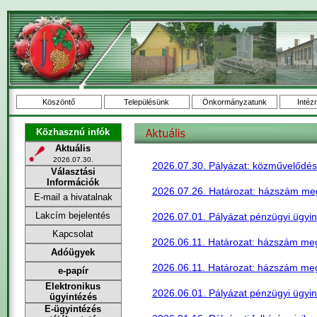
Köszöntő
Településünk
Önkormányzatunk
Intéz
Közhasznú infók
Aktuális
2026.07.30.
2026.07.30. Pályázat: közművelődé
Választási
Információk
2026.07.26. Határozat: házszám megá
E-mail a hivatalnak
Lakcím bejelentés
2026.07.01. Pályázat pénzügyi ügyin
Kapcsolat
2026.06.11. Határozat: házszám meg
Adóügyek
2026.06.11. Határozat: házszám meg
e-papír
Elektronikus
2026.06.01. Pályázat pénzügyi ügyi
ügyintézés
E-ügyintézés