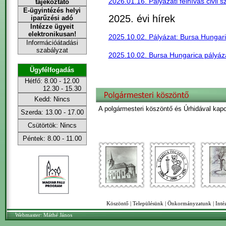
2026.01.16. Pályázati felhívás civil
tájékoztató
E-ügyintézés helyi
2025. évi hírek
iparűzési adó
Intézze ügyeit
elektronikusan!
2025.10.02. Pályázat: Bursa Hungar
Információátadási
szabályzat
2025.10.02. Bursa Hungarica pályáza
Ügyfélfogadás
Hétfő: 8.00 - 12.00
12.30 - 15.30
Kedd: Nincs
A polgármesteri köszöntő és Úrhidával kap
Szerda: 13.00 - 17.00
Csütörtök: Nincs
Péntek: 8.00 - 11.00
Köszöntő
|
Településünk
|
Önkormányzatunk
|
Int
Webmaster:
Máthé János