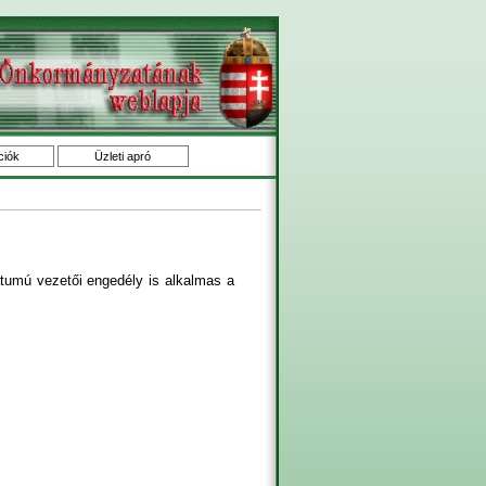
ciók
Üzleti apró
mátumú vezetői engedély is alkalmas a
: