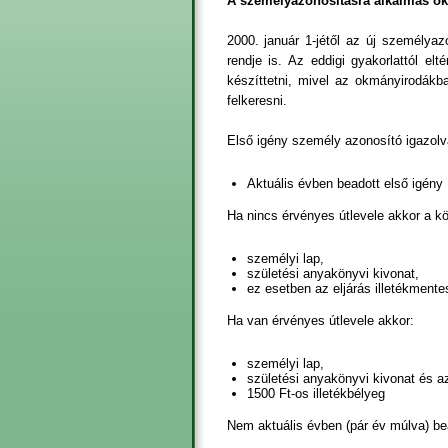
A személyazonosításra alkalmas o
2000. január 1-jétől az új személya
rendje is. Az eddigi gyakorlattól e
készíttetni, mivel az okmányirodákb
felkeresni.
Első igény személy azonosító igazolvá
Aktuális évben beadott első igény
Ha nincs érvényes útlevele akkor a k
személyi lap,
születési anyakönyvi kivonat,
ez esetben az eljárás illetékmente
Ha van érvényes útlevele akkor:
személyi lap,
születési anyakönyvi kivonat és az
1500 Ft-os illetékbélyeg
Nem aktuális évben (pár év múlva) be