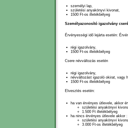
személyi lap,
születési anyakönyvi kivonat,
1500 Ft-os illetékbélyeg
Személyazonosító igazolvány cseré
Érvényességi idő lejárta esetén: Érvén
régi igazolvány,
1500 Ft-os illetékbélyeg
Csere névváltozás esetén
régi igazolvány,
névváltozást igazoló okirat, vagy
1500 Ft-os illetékbélyeg
Elvesztés esetén:
ha van érvényes útlevele, akkor é
születési anyakönyvi kivon
1.500 Ft illetékbélyeg
ha nincs érvényes útlevele akkor :
születési anyakönyvi kivon
3.000 Ft-os illetékbélyeg