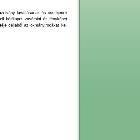
azolvány kiváltásának és cseréjének
ll kérőlapot vásárolni és fényképet
éje céljából az okmányirodákat kell