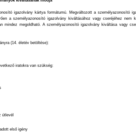
kmányok kiváltásának módja
zonosító igazolvány kártya formátumú. Megváltozott a személyazonosító ig
ltérően a személyazonosító igazolvány kiváltásához vagy cseréjéhez nem ke
an mindez megoldható. A személyazonosító igazolvány kiváltása vagy cser
nyra (14. életév betöltése):
övetkező iratokra van szükség:
s
 útlevél
adott első igény