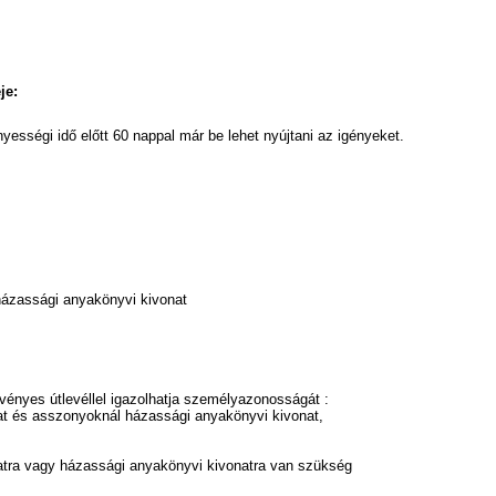
je:
yességi idő előtt 60 nappal már be lehet nyújtani az igényeket.
 házassági anyakönyvi kivonat
rvényes útlevéllel igazolhatja személyazonosságát :
at és asszonyoknál házassági anyakönyvi kivonat,
atra vagy házassági anyakönyvi kivonatra van szükség