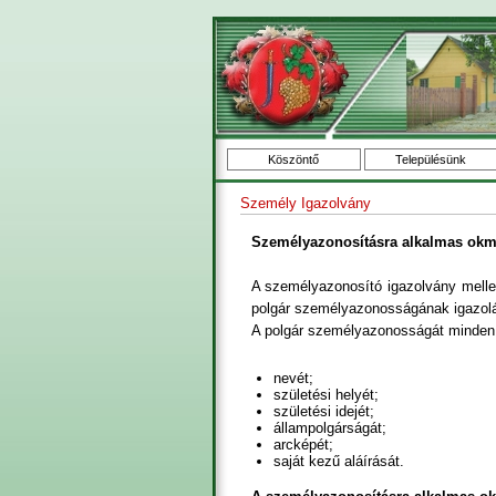
Köszöntő
Településünk
Személy Igazolvány
Személyazonosításra alkalmas ok
A személyazonosító igazolvány mellett
polgár személyazonosságának igazolá
A polgár személyazonosságát minden o
nevét;
születési helyét;
születési idejét;
állampolgárságát;
arcképét;
saját kezű aláírását.