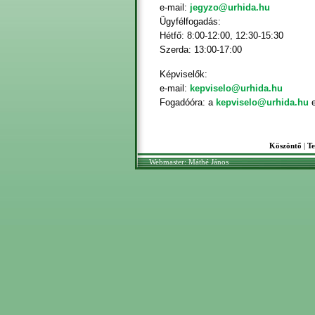
e-mail:
jegyzo@urhida.hu
Ügyfélfogadás:
Hétfő: 8:00-12:00, 12:30-15:30
Szerda: 13:00-17:00
Képviselők:
e-mail:
kepviselo@urhida.hu
Fogadóóra: a
kepviselo@urhida.hu
e
Köszöntő
|
Te
Webmaster: Máthé János