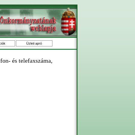
ciók
Üzleti apró
efon- és telefaxszáma,