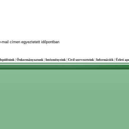
-mail címen egyeztetett időpontban
lepülésünk
|
Önkormányzatunk
|
Intézményeink
|
Civil szervezeteink
|
Információk
|
Üzleti ap