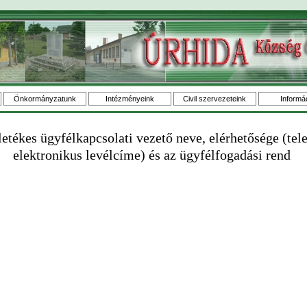
Önkormányzatunk
Intézményeink
Civil szervezeteink
Informá
letékes ügyfélkapcsolati vezető neve, elérhetősége (tel
elektronikus levélcíme) és az ügyfélfogadási rend