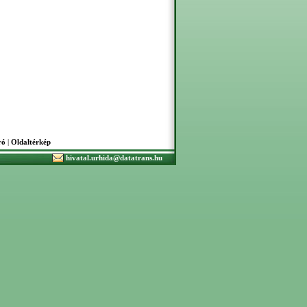
ró
|
Oldaltérkép
hivatal.urhida@datatrans.hu