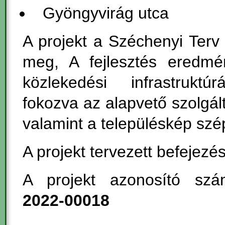
Gyöngyvirág utca
A projekt a Széchenyi Terv
meg, A fejlesztés eredmé
közlekedési infrastruktúr
fokozva az alapvető szolgál
valamint a településkép szép
A projekt tervezett befejezé
A projekt azonosító s
2022-00018