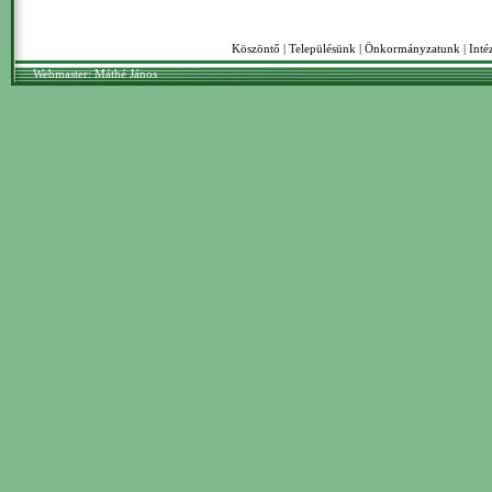
Köszöntő
|
Településünk
|
Önkormányzatunk
|
Int
Webmaster: Máthé János