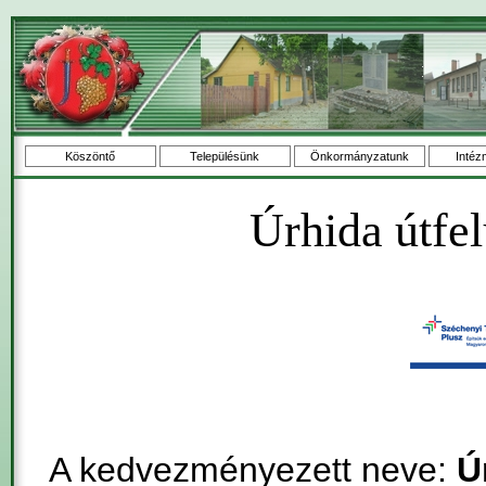
Köszöntő
Településünk
Önkormányzatunk
Intéz
Úrhida útfel
A kedvezményezett neve:
Ú